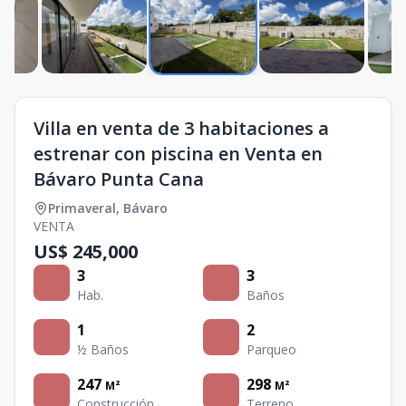
Villa en venta de 3 habitaciones a
estrenar con piscina en Venta en
Bávaro Punta Cana
Primaveral
,
Bávaro
VENTA
US$ 245,000
3
3
Hab.
Baños
1
2
½ Baños
Parqueo
247
298
M²
M²
Construcción
Terreno