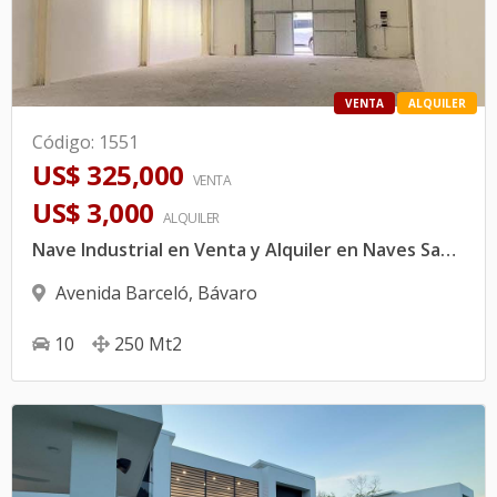
VENTA
ALQUILER
Código
:
1551
US$ 325,000
VENTA
US$ 3,000
ALQUILER
Nave Industrial en Venta y Alquiler en Naves San Rafael, Punta Cana | Ubicación Estratégica para tu Empresa
Avenida Barceló
,
Bávaro
10
250
Mt2