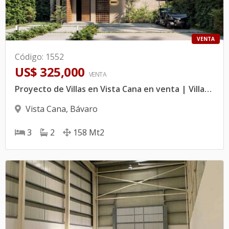
VENTA
Código
:
1552
US$ 325,000
VENTA
Proyecto de Villas en Vista Cana en venta | Villas de 3 habitaciones en una de las comunidades mas exclusivas de Punta Cana
Vista Cana
,
Bávaro
3
2
158
Mt2