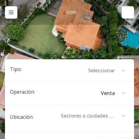
Toggle navigation menu
Toggl
Tipo
:
Seleccionar
Operación
:
Venta
Sectores o ciudades donde deseas buscar
Ubicación
: