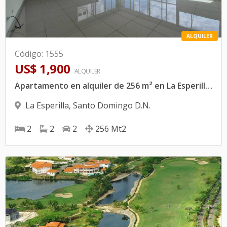
ALQUILER
Código
:
1555
US$ 1,900
ALQUILER
Apartamento en alquiler de 256 m² en La Esperilla | 2 habitaciones + vestidor + línea blanca | US$1,900
La Esperilla
,
Santo Domingo D.N.
2
2
2
256
Mt2