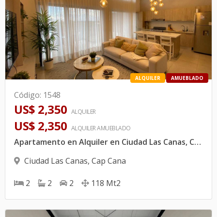
ALQUILER
AMUEBLADO
Código
:
1548
US$ 2,350
ALQUILER
US$ 2,350
ALQUILER
AMUEBLADO
Apartamento en Alquiler en Ciudad Las Canas, Cap Cana | Último Piso con Amplia Terraza
Ciudad Las Canas
,
Cap Cana
2
2
2
118
Mt2