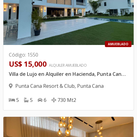
AMUEBLADO
Código
:
1550
US$ 15,000
ALQUILER
AMUEBLADO
Villa de Lujo en Alquiler en Hacienda, Punta Cana Resort & Club | 5 Habitaciones + Piscina Privada + Totalmente Amueblada
Punta Cana Resort & Club
,
Punta Cana
5
5
6
730
Mt2