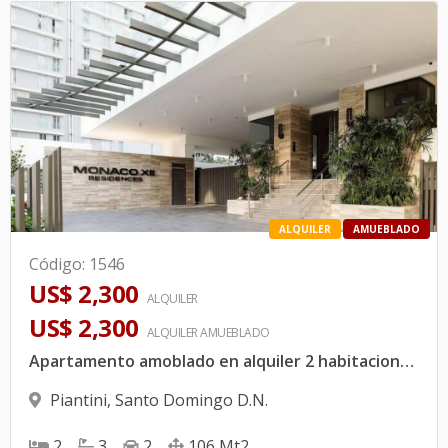
ALQUILER
AMUEBLADO
Código
:
1546
US$ 2,300
ALQUILER
US$ 2,300
ALQUILER
AMUEBLADO
Apartamento amoblado en alquiler 2 habitaciones | Monaco Residences XII, Piantini. Santo Domingo
Piantini
,
Santo Domingo D.N.
2
3
2
106
Mt2