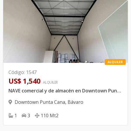
ALQUILER
Código
:
1547
US$ 1,540
ALQUILER
NAVE comercial y de almacén en Downtown Punta Cana | 110 m2 doble altura
Downtown Punta Cana
,
Bávaro
1
3
110
Mt2