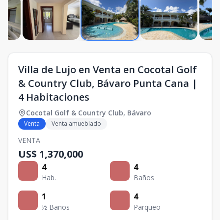
Villa de Lujo en Venta en Cocotal Golf
& Country Club, Bávaro Punta Cana |
4 Habitaciones
Cocotal Golf & Country Club
,
Bávaro
Venta
Venta amueblado
VENTA
US$ 1,370,000
4
4
Hab.
Baños
1
4
½ Baños
Parqueo