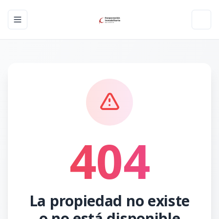
Toggle navigation menu
Toggl
404
La propiedad no existe
o no está disponible