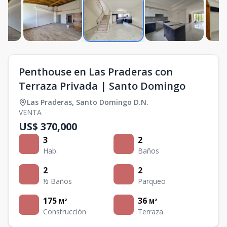
Penthouse en Las Praderas con
Terraza Privada | Santo Domingo
Las Praderas
,
Santo Domingo D.N.
VENTA
US$ 370,000
3
2
Hab.
Baños
2
2
½ Baños
Parqueo
175
36
M²
M²
Construcción
Terraza