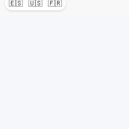
🇪🇸
🇺🇸
🇫🇷