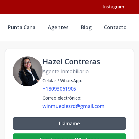
Instagram
Punta Cana
Agentes
Blog
Contacto
Hazel Contreras
Agente Inmobiliario
Celular / WhatsApp
:
+18093061905
Correo electrónico
:
winmueblesrd@gmail.com
Llámame