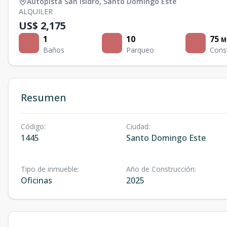
Autopista San Isidro
,
Santo Domingo Este
ALQUILER
US$ 2,175
1
10
75
M
Baños
Parqueo
Cons
Resumen
Código
:
Ciudad
:
1445
Santo Domingo Este
Tipo de inmueble
:
Año de Construcción
:
Oficinas
2025