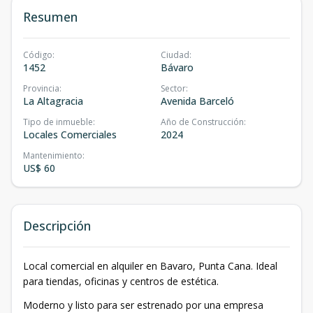
Resumen
Código
:
Ciudad
:
1452
Bávaro
Provincia
:
Sector
:
La Altagracia
Avenida Barceló
Tipo de inmueble
:
Año de Construcción
:
Locales Comerciales
2024
Mantenimiento
:
US$ 60
Descripción
Local comercial en alquiler en Bavaro, Punta Cana. Ideal
para tiendas, oficinas y centros de estética.
Moderno y listo para ser estrenado por una empresa