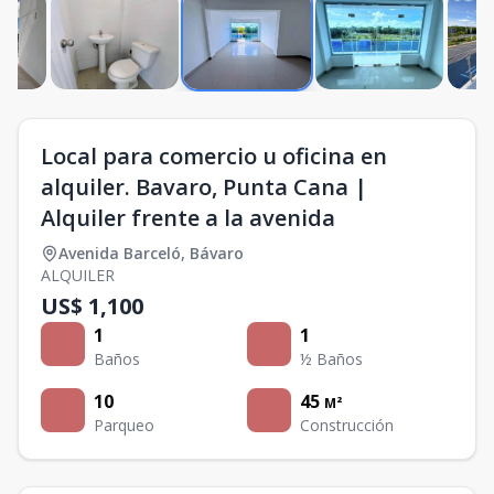
Local para comercio u oficina en
alquiler. Bavaro, Punta Cana |
Alquiler frente a la avenida
Avenida Barceló
,
Bávaro
ALQUILER
US$ 1,100
1
1
Baños
½ Baños
10
45
M²
Parqueo
Construcción