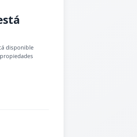
está
tá disponible
 propiedades