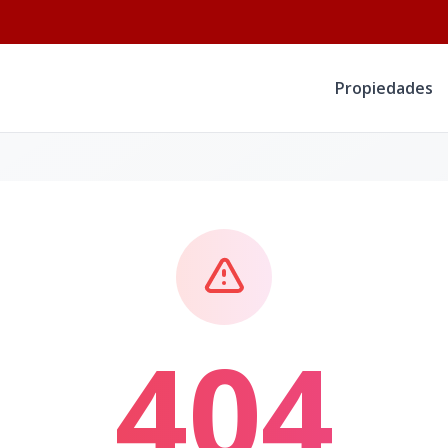
Propiedades
404