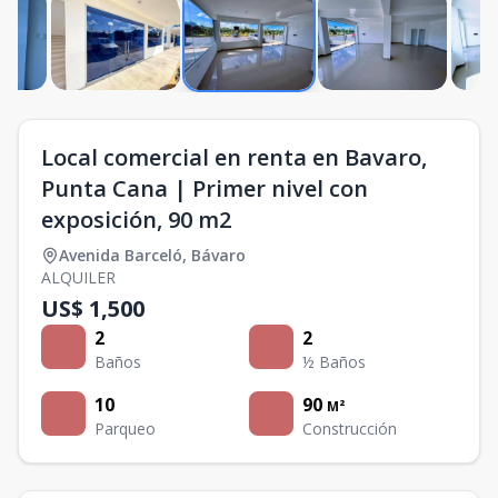
Local comercial en renta en Bavaro,
Punta Cana | Primer nivel con
exposición, 90 m2
Avenida Barceló
,
Bávaro
ALQUILER
US$ 1,500
2
2
Baños
½ Baños
10
90
M²
Parqueo
Construcción