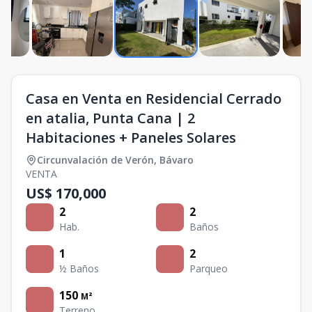
Casa en Venta en Residencial Cerrado
en atalia, Punta Cana | 2
Habitaciones + Paneles Solares
Circunvalación de Verón
,
Bávaro
VENTA
US$ 170,000
2
2
Hab.
Baños
1
2
½ Baños
Parqueo
150
M²
Terreno