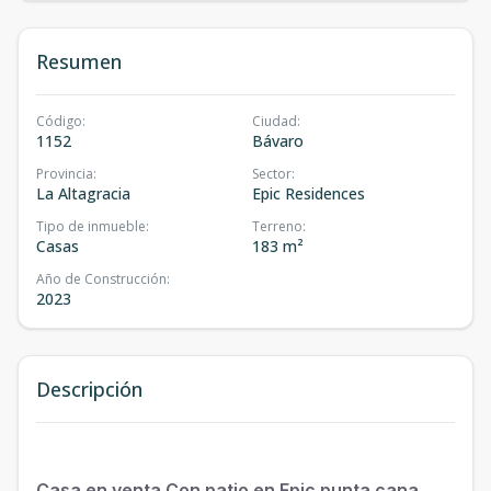
Resumen
Código
:
Ciudad
:
1152
Bávaro
Provincia
:
Sector
:
La Altagracia
Epic Residences
Tipo de inmueble
:
Terreno
:
Casas
183 m²
Año de Construcción
:
2023
Descripción
Casa en venta Con patio en Epic punta cana.