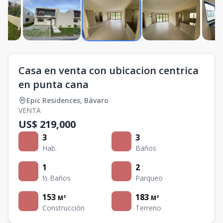
Casa en venta con ubicacion centrica
en punta cana
Epic Residences
,
Bávaro
VENTA
US$ 219,000
3
3
Hab.
Baños
1
2
½ Baños
Parqueo
153
183
M²
M²
Construcción
Terreno