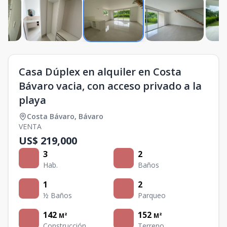
Casa Dúplex en alquiler en Costa
Bávaro vacia, con acceso privado a la
playa
Costa Bávaro
,
Bávaro
VENTA
US$ 219,000
3
2
Hab.
Baños
1
2
½ Baños
Parqueo
142
152
M²
M²
Construcción
Terreno