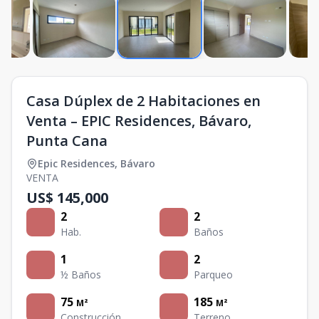
Casa Dúplex de 2 Habitaciones en
Venta – EPIC Residences, Bávaro,
Punta Cana
Epic Residences
,
Bávaro
VENTA
US$ 145,000
2
2
Hab.
Baños
1
2
½ Baños
Parqueo
75
185
M²
M²
Construcción
Terreno