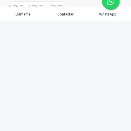
🇪🇸
🇺🇸
🇫🇷
Llámame
Contactar
WhatsApp
Propiedades
Punta Cana
Agentes
Blog
Contacto
Instagram
©
2026
Corporación Inmobiliaria RD
,
Todos los derechos