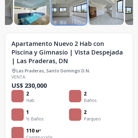
Apartamento Nuevo 2 Hab con
Piscina y Gimnasio | Vista Despejada
| Las Praderas, DN
Las Praderas
,
Santo Domingo D.N.
VENTA
US$ 230,000
2
2
Hab.
Baños
1
2
½ Baños
Parqueo
110
M²
Construcción