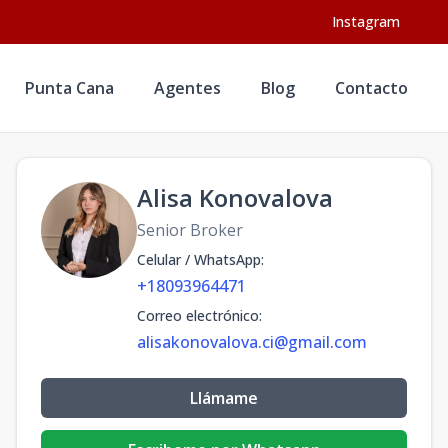
Instagram
Punta Cana
Agentes
Blog
Contacto
Alisa Konovalova
Senior Broker
Celular / WhatsApp
:
+18093964471
Correo electrónico
:
alisakonovalova.ci@gmail.com
Llámame