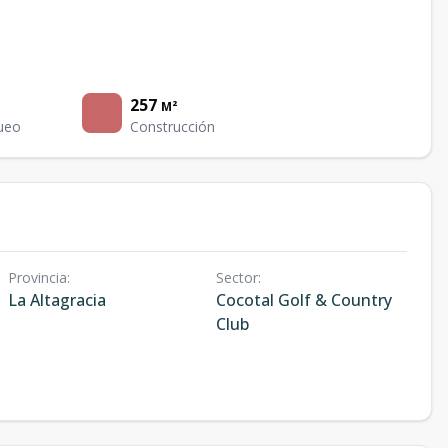
257
M²
ueo
Construcción
Provincia
:
Sector
:
La Altagracia
Cocotal Golf & Country
Club