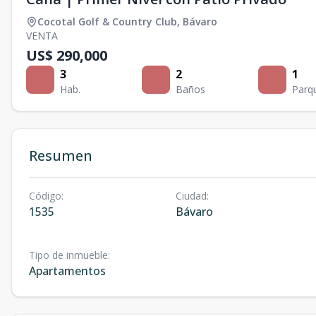
Cocotal Golf & Country Club
,
Bávaro
VENTA
US$ 290,000
3
2
1
Hab.
Baños
Parq
Resumen
Código
:
Ciudad
:
1535
Bávaro
Tipo de inmueble
:
Apartamentos