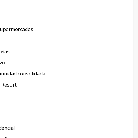
y supermercados
vías
azo
omunidad consolidada
h Resort
dencial