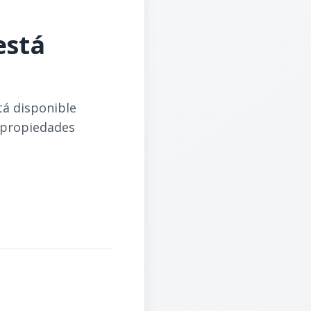
está
tá disponible
 propiedades