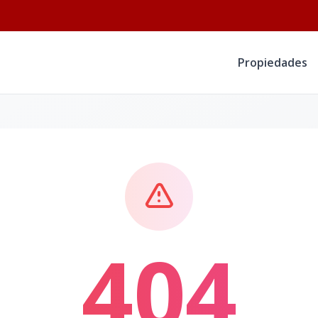
Propiedades
404