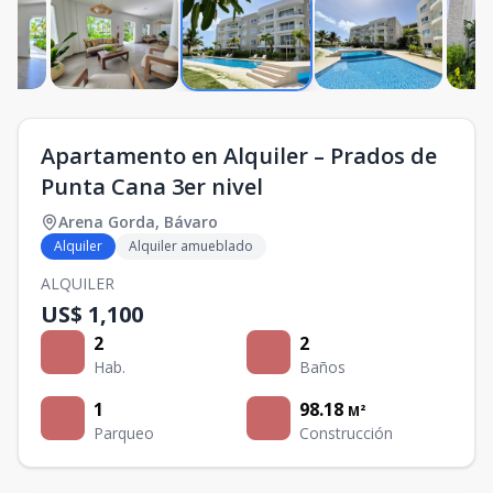
Apartamento en Alquiler – Prados de
Punta Cana 3er nivel
Arena Gorda
,
Bávaro
Alquiler
Alquiler amueblado
ALQUILER
US$ 1,100
2
2
Hab.
Baños
1
98.18
M²
Parqueo
Construcción