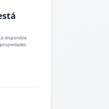
está
tá disponible
 propiedades