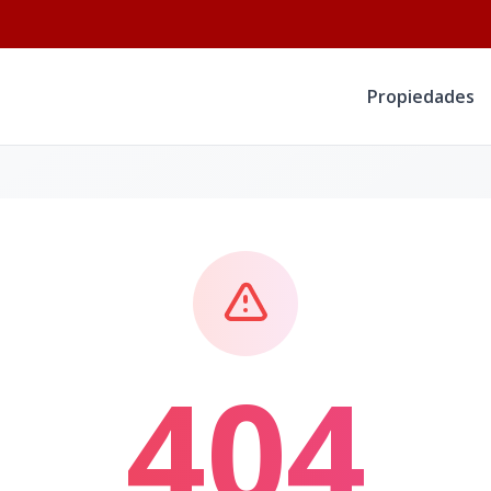
Propiedades
404