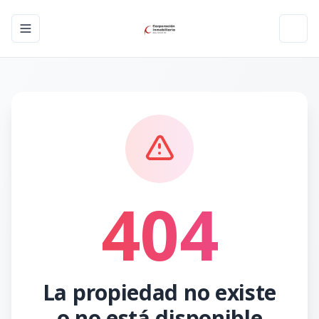
Toggle navigation menu
Toggl
404
La propiedad no existe
o no está disponible