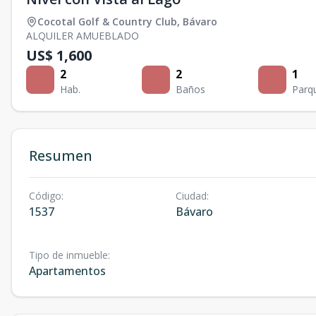
Cocotal Golf & Country Club
,
Bávaro
ALQUILER AMUEBLADO
US$ 1,600
2
2
1
Hab.
Baños
Parq
Resumen
Código
:
Ciudad
:
1537
Bávaro
Tipo de inmueble
:
Apartamentos