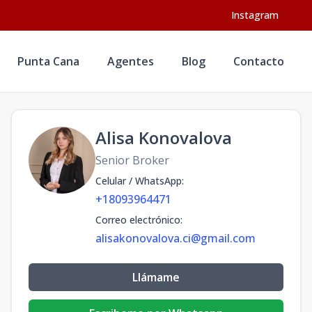
Instagram
Punta Cana
Agentes
Blog
Contacto
Alisa Konovalova
Senior Broker
Celular / WhatsApp
:
+18093964471
Correo electrónico
:
alisakonovalova.ci@gmail.com
Llámame