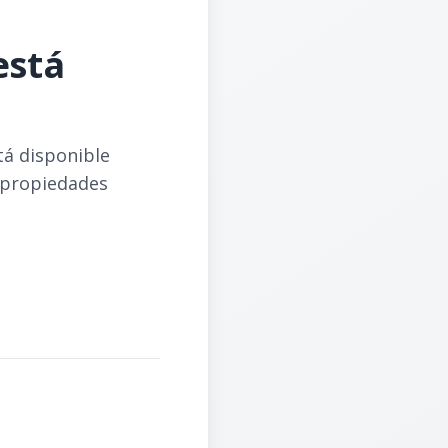
está
tá disponible
 propiedades