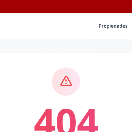
Propiedades
404