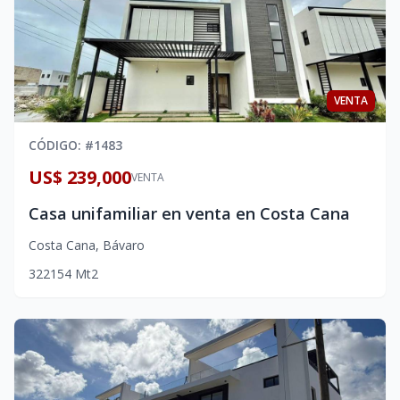
VENTA
CÓDIGO
: #
1483
US$ 239,000
VENTA
Casa unifamiliar en venta en Costa Cana
Costa Cana
,
Bávaro
3
2
2
154
Mt2