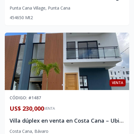
Punta Cana Village
,
Punta Cana
4
5
4
650
Mt2
VENTA
CÓDIGO
: #
1487
US$ 230,000
VENTA
Villa dúplex en venta en Costa Cana – Ubicación estratégica
Costa Cana
,
Bávaro