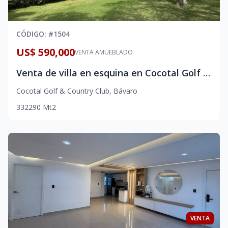
CÓDIGO
: #
1504
US$ 590,000
VENTA AMUEBLADO
Venta de villa en esquina en Cocotal Golf & Country Club, Punta Cana con vista directa al Campo de Golf
Cocotal Golf & Country Club
,
Bávaro
3
3
2
290
Mt2
VENTA