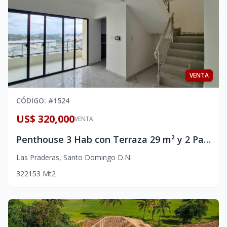
VENTA
CÓDIGO
: #
1524
US$ 320,000
VENTA
Penthouse 3 Hab con Terraza 29 m² y 2 Parqueos | Las Praderas
Las Praderas
,
Santo Domingo D.N.
3
2
2
153
Mt2