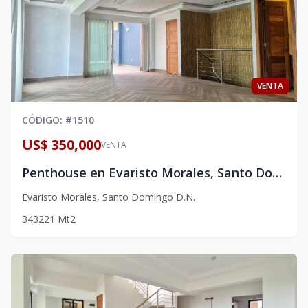
VENTA
CÓDIGO
: #
1510
US$ 350,000
VENTA
Penthouse en Evaristo Morales, Santo Domingo. | VENTA: 3 hab, estudio y terraza privada
Evaristo Morales
,
Santo Domingo D.N.
3
4
3
221
Mt2