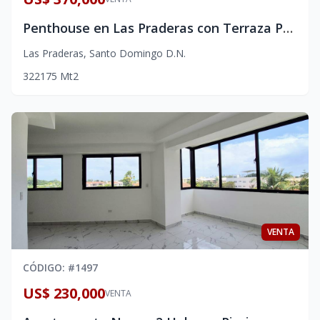
Penthouse en Las Praderas con Terraza Privada | Santo Domingo
Las Praderas
,
Santo Domingo D.N.
3
2
2
175
Mt2
VENTA
CÓDIGO
: #
1497
US$ 230,000
VENTA