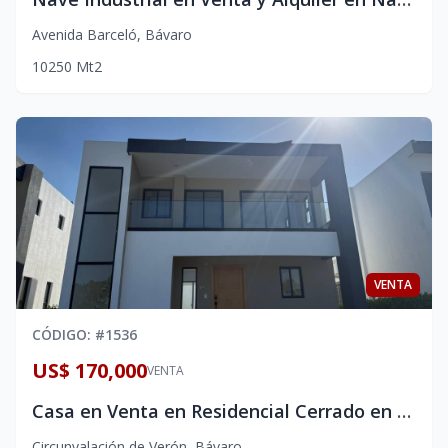
Avenida Barceló
,
Bávaro
10
250
Mt2
VENTA
CÓDIGO
: #
1536
US$ 170,000
VENTA
Casa en Venta en Residencial Cerrado en atalia, Punta Cana | 2 Habitaciones + Paneles Solares
Circunvalación de Verón
,
Bávaro