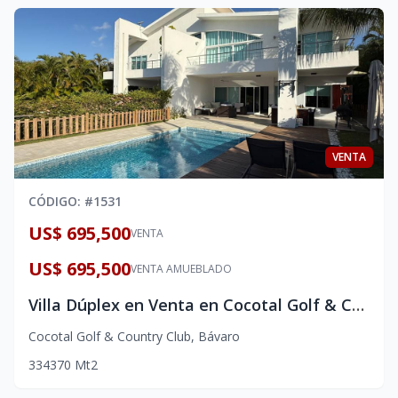
VENTA
CÓDIGO
: #
1531
US$ 695,500
VENTA
US$ 695,500
VENTA AMUEBLADO
Villa Dúplex en Venta en Cocotal Golf & Country Club, Punta Cana | Vista al Campo de Golf + Piscina Privada + Paneles Solares
Cocotal Golf & Country Club
,
Bávaro
3
3
4
370
Mt2