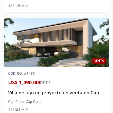
3
2
2
145
Mt2
VENTA
CÓDIGO
: #
1486
US$ 1,490,000
VENTA
Villa de lujo en proyecto en venta en Cap Cana
Cap Cana
,
Cap Cana
4
4
4
483
Mt2