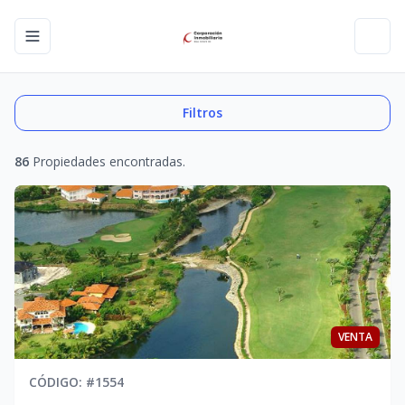
Toggle navigation menu
Toggl
Filtros
86
Propiedades encontradas.
VENTA
CÓDIGO
: #
1554