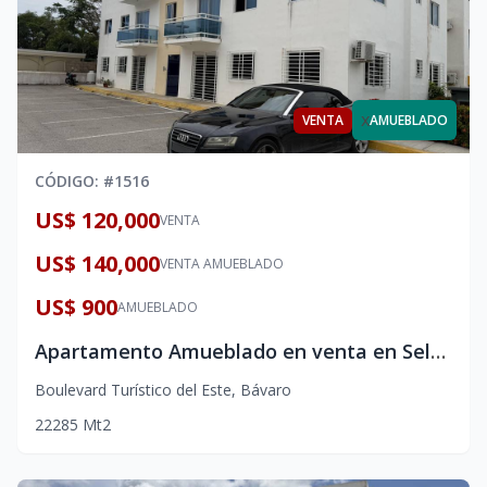
x
VENTA
AMUEBLADO
CÓDIGO
: #
1516
US$ 120,000
VENTA
US$ 140,000
VENTA AMUEBLADO
US$ 900
AMUEBLADO
Apartamento Amueblado en venta en Selene V, Punta Cana – 2 Habitaciones
Boulevard Turístico del Este
,
Bávaro
2
2
2
85
Mt2