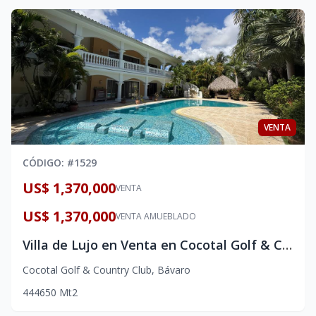
VENTA
CÓDIGO
: #
1529
US$ 1,370,000
VENTA
US$ 1,370,000
VENTA AMUEBLADO
Villa de Lujo en Venta en Cocotal Golf & Country Club, Bávaro Punta Cana | 4 Habitaciones
Cocotal Golf & Country Club
,
Bávaro
4
4
4
650
Mt2