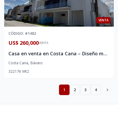
VENTA
CÓDIGO
: #
1482
US$ 260,000
VENTA
Casa en venta en Costa Cana – Diseño moderno, rooftop y ubicación estratégica
Costa Cana
,
Bávaro
3
2
2
176
Mt2
1
2
3
4