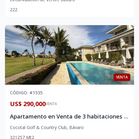
2
2
2
VENTA
CÓDIGO
: #
1535
US$ 290,000
VENTA
Apartamento en Venta de 3 habitaciones en Cocotal Golf & Country Club, Punta Cana | Primer Nivel con Patio Privado
Cocotal Golf & Country Club
,
Bávaro
3
2
1
257
Mt2