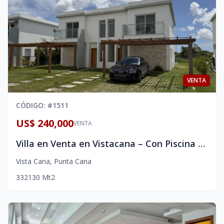
VENTA
CÓDIGO
: #
1511
US$ 240,000
VENTA
Villa en Venta en Vistacana – Con Piscina Privada
Vista Cana
,
Punta Cana
3
3
2
130
Mt2