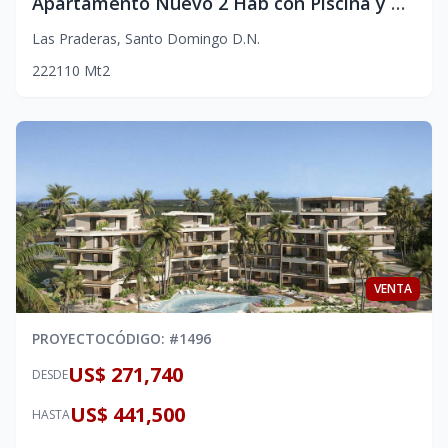
Apartamento Nuevo 2 Hab con Piscina y Gimnasio | Vista Despejada | Las Praderas, DN
Las Praderas
,
Santo Domingo D.N.
2
2
2
110
Mt2
VENTA
PROYECTO
CÓDIGO
: #
1496
US$ 271,740
DESDE
US$ 441,500
HASTA