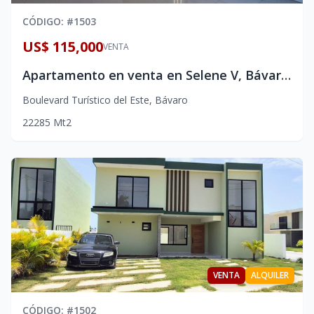
CÓDIGO
: #
1503
US$ 115,000
VENTA
Apartamento en venta en Selene V, Bávaro Punta Cana
Boulevard Turístico del Este
,
Bávaro
2
2
2
85
Mt2
VENTA
ALQUILER
CÓDIGO
: #
1502