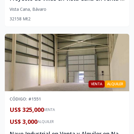
Vista Cana
,
Bávaro
3
2
158
Mt2
VENTA
ALQUILER
CÓDIGO
: #
1551
US$ 325,000
VENTA
US$ 3,000
ALQUILER
Nave Industrial en Venta y Alquiler en Naves San Rafael, Punta Cana | Ubicación Estratégica para tu Empresa