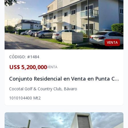
VENTA
CÓDIGO
: #
1484
US$ 5,200,000
VENTA
Conjunto Residencial en Venta en Punta Cana, Cocotal, Con 36 Apartamentos
Cocotal Golf & Country Club
,
Bávaro
10
10
10
4400
Mt2