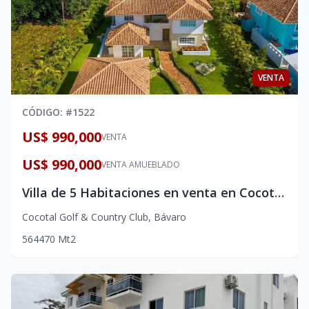
VENTA
CÓDIGO
: #
1522
US$ 990,000
VENTA
US$ 990,000
VENTA AMUEBLADO
Villa de 5 Habitaciones en venta en Cocotal Golf & Country Club, Punta Cana
Cocotal Golf & Country Club
,
Bávaro
5
6
4
470
Mt2