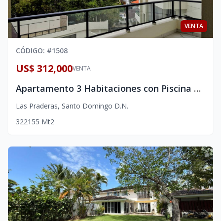
VENTA
CÓDIGO
: #
1508
US$ 312,000
VENTA
Apartamento 3 Habitaciones con Piscina y Gimnasio - En Venta | Las Praderas
Las Praderas
,
Santo Domingo D.N.
3
2
2
155
Mt2