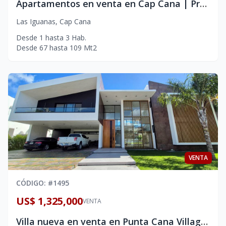
Apartamentos en venta en Cap Cana | Proyecto en construcción galardonado
Las Iguanas
,
Cap Cana
Desde
1
hasta
3
Hab.
Desde
67
hasta
109
Mt2
VENTA
CÓDIGO
: #
1495
US$ 1,325,000
VENTA
Villa nueva en venta en Punta Cana Village | 1170 m2 de terreno | 4 dormitorios