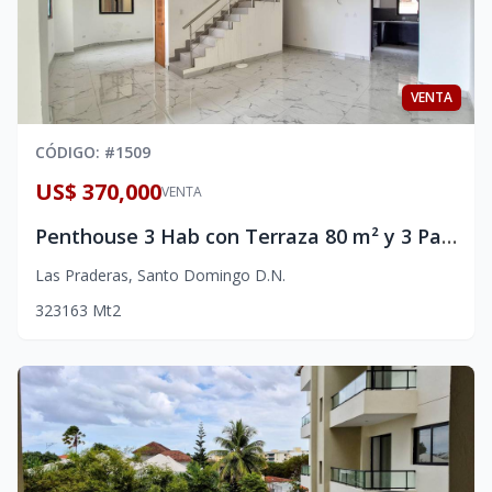
VENTA
CÓDIGO
: #
1509
US$ 370,000
VENTA
Penthouse 3 Hab con Terraza 80 m² y 3 Parqueos | US$370K Las Praderas
Las Praderas
,
Santo Domingo D.N.
3
2
3
163
Mt2