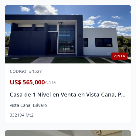
VENTA
CÓDIGO
: #
1527
US$ 565,000
VENTA
Casa de 1 Nivel en Venta en Vista Cana, Punta Cana | 3 Habitaciones con Piscina Privada y Diseño Minimalista
Vista Cana
,
Bávaro
3
3
2
194
Mt2