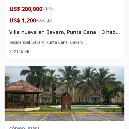
US$ 200,000
VENTA
US$ 1,200
ALQUILER
Villa nueva en Bavaro, Punta Cana | 3 habitaciones, estilo moderno.
Residencial Bávaro-Punta Cana
,
Bávaro
3
2
2
166
Mt2
CÓDIGO
: #
1501