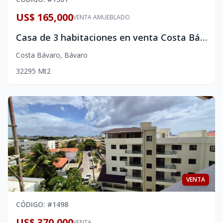
US$ 165,000
VENTA AMUEBLADO
Casa de 3 habitaciones en venta Costa Bávaro- bavaro punta cana – Con acceso a la playa
Costa Bávaro
,
Bávaro
3
2
2
95
Mt2
VENTA
CÓDIGO
: #
1498
US$ 370,000
VENTA