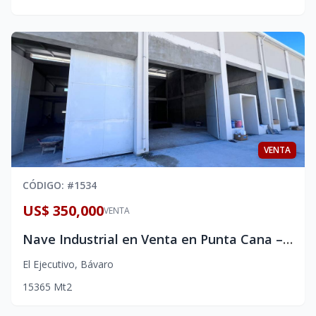
VENTA
CÓDIGO
: #
1534
US$ 350,000
VENTA
Nave Industrial en Venta en Punta Cana – Bávaro | 365 m² | US$350,000
El Ejecutivo
,
Bávaro
1
5
365
Mt2